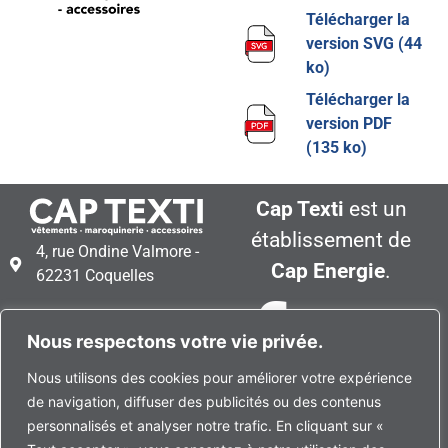
Télécharger la
version SVG (44
ko)
Télécharger la
version PDF
(135 ko)
Cap Texti
est un
établissement de
4, rue Ondine Valmore -
Cap Energie
.
62231 Coquelles
+33 (0)3 21 35 52 19
Nous respectons votre vie privée.
Plan d’accès à Cap Texti
Nous utilisons des cookies pour améliorer votre expérience
de navigation, diffuser des publicités ou des contenus
Kit de Com’
personnalisés et analyser notre trafic. En cliquant sur «