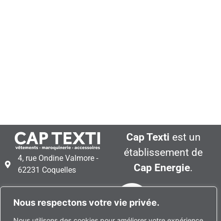
Cap Texti
est un
établissement de
4, rue Ondine Valmore -
Cap Energie
.
62231 Coquelles
+33 (0)3 21 35 52 19
Nous respectons votre vie privée.
Plan d’accès à Cap Texti
Nous utilisons des cookies pour améliorer votre expérience